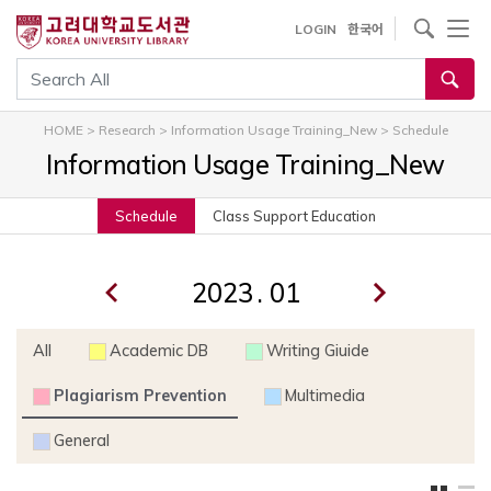
내
사이트내 검색
LOGIN
한국어
용
으
통합검색
로
건
HOME
>
Research
>
Information Usage Training_New
>
Schedule
너
Information Usage Training_New
뛰
기
Schedule
Class Support Education
.
All
Academic DB
Writing Giuide
Plagiarism Prevention
Multimedia
General