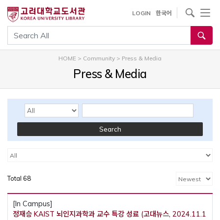
내
사이트내 검색
LOGIN
한국어
용
으
통합검색
로
건
HOME
>
Community
>
Press & Media
너
Press & Media
뛰
기
Search Options
Keyword
Search
카테고리
카테고리
Total 68
[In Campus]
정재승 KAIST 뇌인지과학과 교수 특강 성료 (고대뉴스, 2024.11.1