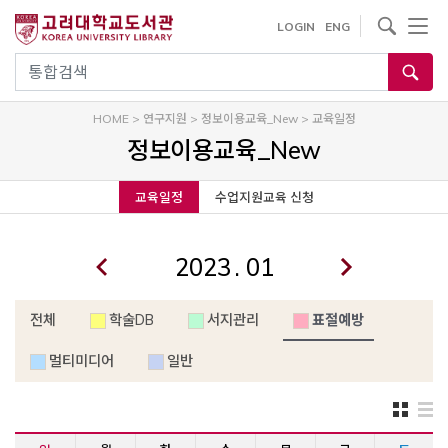
내
사이트내 검색
LOGIN
ENG
용
으
통합검색
로
건
HOME
>
연구지원
>
정보이용교육_New
>
교육일정
너
정보이용교육_New
뛰
기
교육일정
수업지원교육 신청
.
전체
학술DB
서지관리
표절예방
멀티미디어
일반