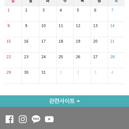
일
월
화
수
목
금
토
1
2
3
4
5
6
7
8
9
10
11
12
13
14
15
16
17
18
19
20
21
22
23
24
25
26
27
28
29
30
31
1
2
3
4
관련사이트
Opens a new window
Opens a new window
Opens a new window
Opens a new window