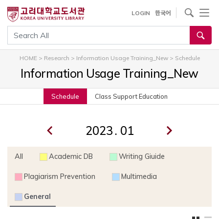
내
사이트내 검색
LOGIN
한국어
용
으
통합검색
로
건
HOME
>
Research
>
Information Usage Training_New
>
Schedule
너
Information Usage Training_New
뛰
기
Schedule
Class Support Education
.
All
Academic DB
Writing Giuide
Plagiarism Prevention
Multimedia
General