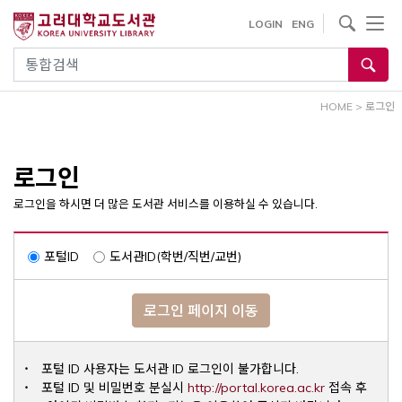
내
사이트내 검색
LOGIN
ENG
용
으
통합검색
로
건
HOME
>
로그인
너
뛰
기
로그인
로그인을 하시면 더 많은 도서관 서비스를 이용하실 수 있습니다.
포털ID
도서관ID(학번/직번/교번)
로그인 페이지 이동
포털 ID 사용자는 도서관 ID 로그인이 불가합니다.
Opens a ne
포털 ID 및 비밀번호 분실시
http://portal.korea.ac.kr
접속 후