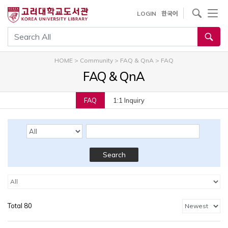
내
사이트내 검색
LOGIN
한국어
용
으
통합검색
로
건
HOME
>
Community
>
FAQ & QnA
>
FAQ
너
FAQ & QnA
뛰
기
FAQ
1:1 Inquiry
Search Options
Keyword
Search
ī�װ���
카테고리
Total 80