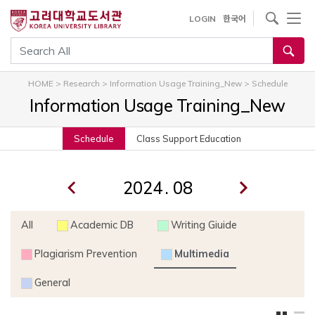
내
사이트내 검색
LOGIN
한국어
용
으
통합검색
로
건
HOME
>
Research
>
Information Usage Training_New
>
Schedule
너
Information Usage Training_New
뛰
기
Schedule
Class Support Education
.
All
Academic DB
Writing Giuide
Plagiarism Prevention
Multimedia
General