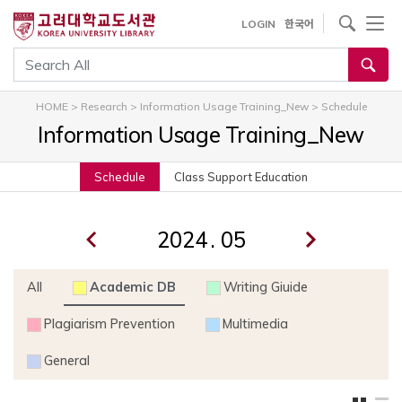
내
사이트내 검색
LOGIN
한국어
용
으
통합검색
로
건
HOME
>
Research
>
Information Usage Training_New
>
Schedule
너
Information Usage Training_New
뛰
기
Schedule
Class Support Education
.
All
Academic DB
Writing Giuide
Plagiarism Prevention
Multimedia
General