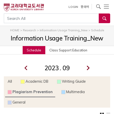
내
사이트내 검색
LOGIN
한국어
용
으
통합검색
로
건
HOME
>
Research
>
Information Usage Training_New
>
Schedule
너
Information Usage Training_New
뛰
기
Schedule
Class Support Education
.
All
Academic DB
Writing Giuide
Plagiarism Prevention
Multimedia
General