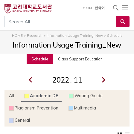
내
사이트내 검색
LOGIN
한국어
용
으
통합검색
로
건
HOME
>
Research
>
Information Usage Training_New
>
Schedule
너
Information Usage Training_New
뛰
기
Schedule
Class Support Education
.
All
Academic DB
Writing Giuide
Plagiarism Prevention
Multimedia
General