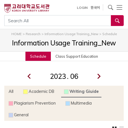
내
사이트내 검색
LOGIN
한국어
용
으
통합검색
로
건
HOME
>
Research
>
Information Usage Training_New
>
Schedule
너
Information Usage Training_New
뛰
기
Schedule
Class Support Education
.
All
Academic DB
Writing Giuide
Plagiarism Prevention
Multimedia
General