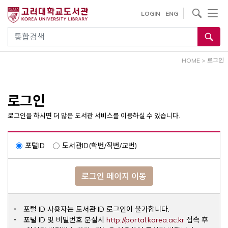
내
사이트내 검색
LOGIN
ENG
용
으
통합검색
로
건
HOME
>
로그인
너
뛰
기
로그인
로그인을 하시면 더 많은 도서관 서비스를 이용하실 수 있습니다.
포털ID
도서관ID(학번/직번/교번)
로그인 페이지 이동
포털 ID 사용자는 도서관 ID 로그인이 불가합니다.
Opens a ne
포털 ID 및 비밀번호 분실시
http://portal.korea.ac.kr
접속 후