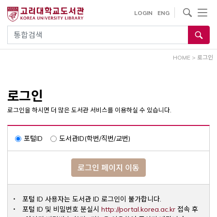
내
사이트내 검색
LOGIN
ENG
용
으
통합검색
로
건
HOME
>
로그인
너
뛰
기
로그인
로그인을 하시면 더 많은 도서관 서비스를 이용하실 수 있습니다.
포털ID
도서관ID(학번/직번/교번)
로그인 페이지 이동
포털 ID 사용자는 도서관 ID 로그인이 불가합니다.
Opens a ne
포털 ID 및 비밀번호 분실시
http://portal.korea.ac.kr
접속 후