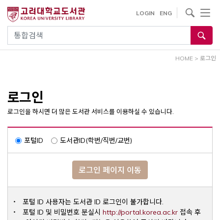
내
사이트내 검색
LOGIN
ENG
용
으
통합검색
로
건
HOME
>
로그인
너
뛰
기
로그인
로그인을 하시면 더 많은 도서관 서비스를 이용하실 수 있습니다.
포털ID
도서관ID(학번/직번/교번)
로그인 페이지 이동
포털 ID 사용자는 도서관 ID 로그인이 불가합니다.
Opens a ne
포털 ID 및 비밀번호 분실시
http://portal.korea.ac.kr
접속 후