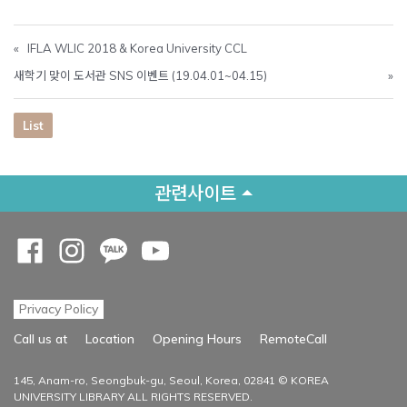
«
IFLA WLIC 2018 & Korea University CCL
새학기 맞이 도서관 SNS 이벤트 (19.04.01~04.15)
»
List
관련사이트
Opens a new window
Opens a new window
Opens a new window
Opens a new window
Privacy Policy
Opens a new
Call us at
Location
Opening Hours
RemoteCall
145, Anam-ro, Seongbuk-gu, Seoul, Korea, 02841 © KOREA
UNIVERSITY LIBRARY ALL RIGHTS RESERVED.