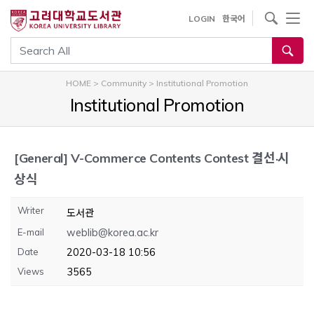
내
사이트내 검색
LOGIN
한국어
용
으
통합검색
로
건
HOME
>
Community
>
Institutional Promotion
너
Institutional Promotion
뛰
기
[General]
V-Commerce Contents Contest 결선·시
상식
Writer
도서관
E-mail
weblib@korea.ac.kr
Date
2020-03-18 10:56
Views
3565