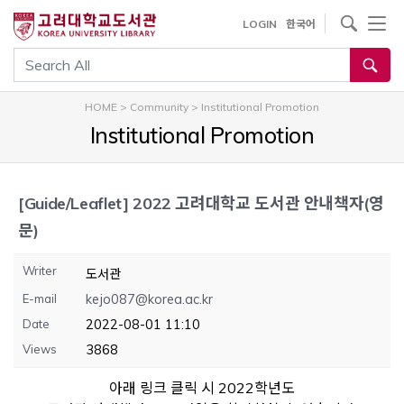
내
사이트내 검색
LOGIN
한국어
용
으
통합검색
로
건
HOME
>
Community
>
Institutional Promotion
너
Institutional Promotion
뛰
기
[Guide/Leaflet]
2022 고려대학교 도서관 안내책자(영
문)
Writer
도서관
E-mail
kejo087@korea.ac.kr
Date
2022-08-01 11:10
Views
3868
아래 링크 클릭 시 2022학년도