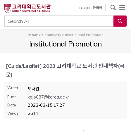
내
사이트내 검색
LOGIN
한국어
용
으
통합검색
로
건
HOME
>
Community
>
Institutional Promotion
너
Institutional Promotion
뛰
기
[Guide/Leaflet]
2023 고려대학교 도서관 안내책자(국
문)
Writer
도서관
E-mail
kejo087@korea.ac.kr
Date
2023-03-15 17:27
Views
3614