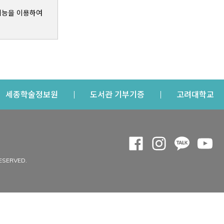
기능을 이용하여
s a new window
Opens a new window
Opens a new windo
Op
세종학술정보원
도서관 기부기증
고려대학교
나의공간
Opens a new window
Opens a new 
Opens a
Op
 window
내정보
ESERVED.
내서재
개인공지
이용자정보 관리
연회비·이용증
이용현황