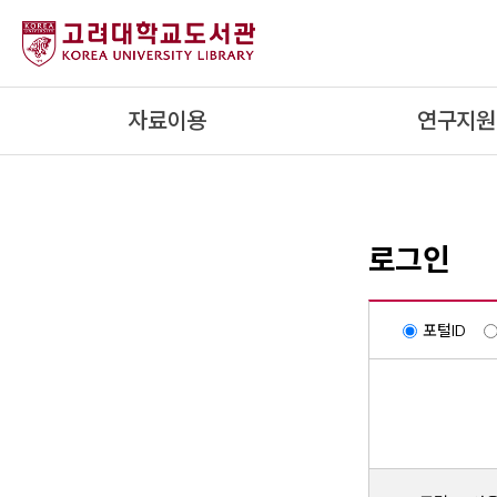
내
용
으
로
자료이용
연구지원
건
너
뛰
기
로그인
포털ID