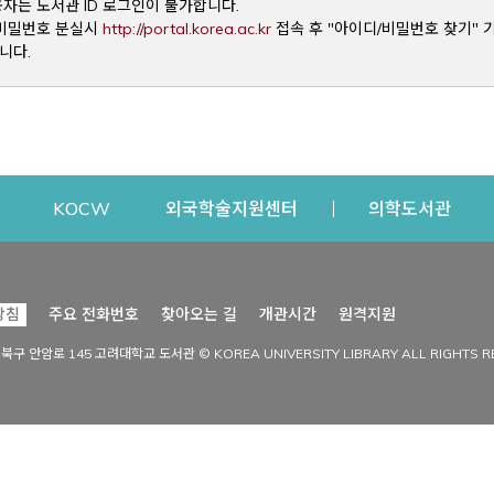
용자는 도서관 ID 로그인이 불가합니다.
Opens a new window
및 비밀번호 분실시
http://portal.korea.ac.kr
접속 후 "아이디/비밀번호 찾기" 
니다.
dow
Opens a new window
Opens a new window
Opens a new window
Open
KOCW
외국학술지원센터
의학도서관
시설이용
커뮤니티
Opens a new
방침
주요 전화번호
찾아오는 길
개관시간
원격지원
s a new window
시설찾기
도서관 소식
성북구 안암로 145 고려대학교 도서관 © KOREA UNIVERSITY LIBRARY ALL RIGHTS R
Opens a new window
시설·좌석 예약·현황
공지사항
중앙도서관
보도자료
중앙도서관(대학원)
홍보자료
학술정보관(CDL)
현황·통계
과학도서관
FAQ & QnA