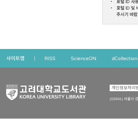
포털 ID 사
포털 ID 
주시기 바랍
Opens a new window
Opens a new win
사이트맵
RISS
ScienceON
dCollection
자료이용
연구지원
개인정보처리
Open
자료찾기
연구지원 서비스
(02841) 서울시 
상세검색
정보이용교육
강의수업자료
학술지 등재/평가 정보
데이터베이스
투고 저널 추천
전자저널
연구 동향 분석
전자책·이러닝
오픈액세스 출판 지원