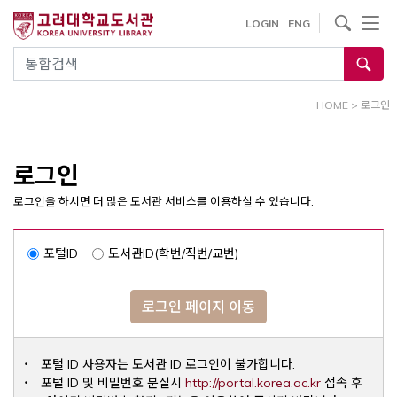
내
사이트내 검색
LOGIN
ENG
용
으
통합검색
로
건
HOME
>
로그인
너
뛰
기
로그인
로그인을 하시면 더 많은 도서관 서비스를 이용하실 수 있습니다.
포털ID
도서관ID(학번/직번/교번)
로그인 페이지 이동
포털 ID 사용자는 도서관 ID 로그인이 불가합니다.
Opens a ne
포털 ID 및 비밀번호 분실시
http://portal.korea.ac.kr
접속 후