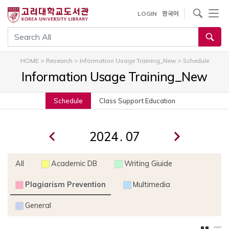
내
사이트내 검색
LOGIN
한국어
용
으
통합검색
로
건
HOME
>
Research
>
Information Usage Training_New
>
Schedule
너
Information Usage Training_New
뛰
기
Schedule
Class Support Education
.
All
Academic DB
Writing Giuide
Plagiarism Prevention
Multimedia
General