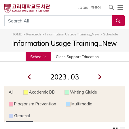
내
사이트내 검색
LOGIN
한국어
용
으
통합검색
로
건
HOME
>
Research
>
Information Usage Training_New
>
Schedule
너
Information Usage Training_New
뛰
기
Schedule
Class Support Education
.
All
Academic DB
Writing Giuide
Plagiarism Prevention
Multimedia
General