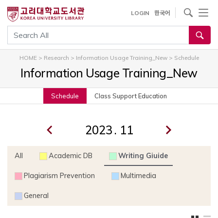
내
사이트내 검색
LOGIN
한국어
용
으
통합검색
로
건
HOME
>
Research
>
Information Usage Training_New
>
Schedule
너
Information Usage Training_New
뛰
기
Schedule
Class Support Education
.
All
Academic DB
Writing Giuide
Plagiarism Prevention
Multimedia
General