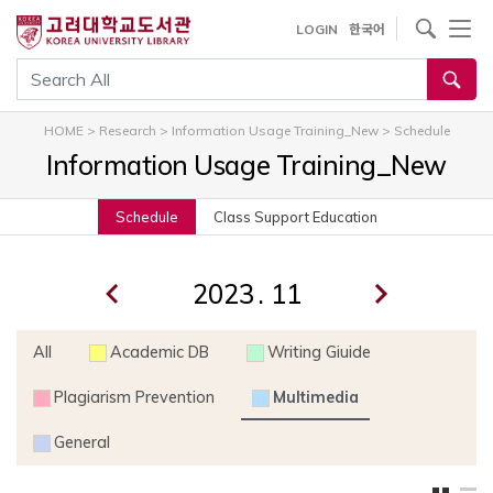
내
사이트내 검색
LOGIN
한국어
용
으
통합검색
로
건
HOME
>
Research
>
Information Usage Training_New
>
Schedule
너
Information Usage Training_New
뛰
기
Schedule
Class Support Education
.
All
Academic DB
Writing Giuide
Plagiarism Prevention
Multimedia
General