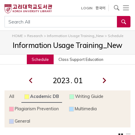
내
사이트내 검색
LOGIN
한국어
용
으
통합검색
로
건
HOME
>
Research
>
Information Usage Training_New
>
Schedule
너
Information Usage Training_New
뛰
기
Schedule
Class Support Education
.
All
Academic DB
Writing Giuide
Plagiarism Prevention
Multimedia
General