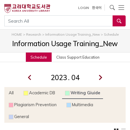
내
사이트내 검색
LOGIN
한국어
용
으
통합검색
로
건
HOME
>
Research
>
Information Usage Training_New
>
Schedule
너
Information Usage Training_New
뛰
기
Schedule
Class Support Education
.
All
Academic DB
Writing Giuide
Plagiarism Prevention
Multimedia
General