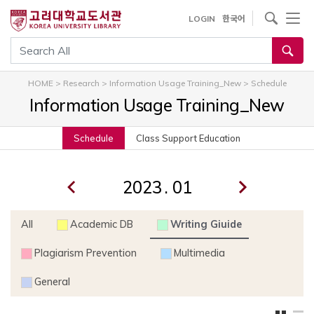
내
사이트내 검색
LOGIN
한국어
용
으
통합검색
로
건
HOME
>
Research
>
Information Usage Training_New
>
Schedule
너
Information Usage Training_New
뛰
기
Schedule
Class Support Education
.
All
Academic DB
Writing Giuide
Plagiarism Prevention
Multimedia
General