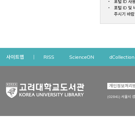
포털 ID 사
포털 ID 
주시기 바랍
Opens a new window
Opens a new win
사이트맵
RISS
ScienceON
dCollection
자료이용
연구지원
개인정보처리
Open
자료찾기
연구지원 서비스
(02841) 서울시 
상세검색
정보이용교육
강의수업자료
학술지 등재/평가 정보
데이터베이스
투고 저널 추천
전자저널
연구 동향 분석
전자책·이러닝
오픈액세스 출판 지원