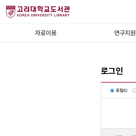
내
용
으
로
자료이용
연구지원
건
너
뛰
기
로그인
포털ID