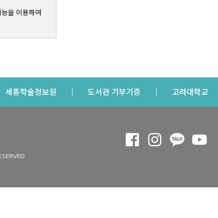
기능을 이용하여
s a new window
Opens a new window
Opens a new windo
Op
세종학술정보원
도서관 기부기증
고려대학교
나의공간
Opens a new window
Opens a new 
Opens a
Op
 window
내정보
ESERVED.
내서재
개인공지
이용자정보 관리
연회비·이용증
이용현황