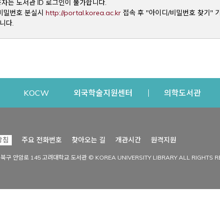
용자는 도서관 ID 로그인이 불가합니다.
Opens a new window
및 비밀번호 분실시
http://portal.korea.ac.kr
접속 후 "아이디/비밀번호 찾기" 
니다.
dow
Opens a new window
Opens a new window
Opens a new window
Open
KOCW
외국학술지원센터
의학도서관
시설이용
커뮤니티
Opens a new
방침
주요 전화번호
찾아오는 길
개관시간
원격지원
s a new window
시설찾기
도서관 소식
성북구 안암로 145 고려대학교 도서관 © KOREA UNIVERSITY LIBRARY ALL RIGHTS R
Opens a new window
시설·좌석 예약·현황
공지사항
중앙도서관
보도자료
중앙도서관(대학원)
홍보자료
학술정보관(CDL)
현황·통계
과학도서관
FAQ & QnA