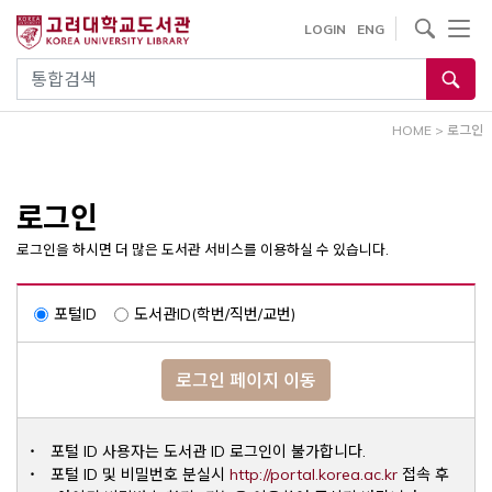
내
사이트내 검색
LOGIN
ENG
용
으
통합검색
로
건
HOME
>
로그인
너
뛰
기
로그인
로그인을 하시면 더 많은 도서관 서비스를 이용하실 수 있습니다.
포털ID
도서관ID(학번/직번/교번)
로그인 페이지 이동
포털 ID 사용자는 도서관 ID 로그인이 불가합니다.
Opens a ne
포털 ID 및 비밀번호 분실시
http://portal.korea.ac.kr
접속 후