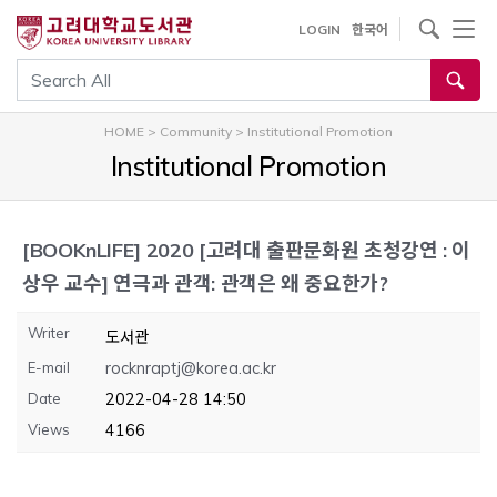
내
사이트내 검색
LOGIN
한국어
용
으
통합검색
로
건
HOME
>
Community
>
Institutional Promotion
너
Institutional Promotion
뛰
기
[BOOKnLIFE]
2020 [고려대 출판문화원 초청강연 : 이
상우 교수] 연극과 관객: 관객은 왜 중요한가?
Writer
도서관
E-mail
rocknraptj@korea.ac.kr
Date
2022-04-28 14:50
Views
4166