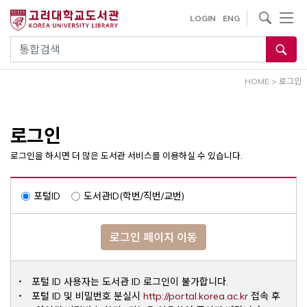
내
사이트내 검색
LOGIN
ENG
용
으
통합검색
로
건
HOME
>
로그인
너
뛰
기
로그인
로그인을 하시면 더 많은 도서관 서비스를 이용하실 수 있습니다.
포털ID
도서관ID(학번/직번/교번)
로그인 페이지 이동
포털 ID 사용자는 도서관 ID 로그인이 불가합니다.
Opens a ne
포털 ID 및 비밀번호 분실시
http://portal.korea.ac.kr
접속 후