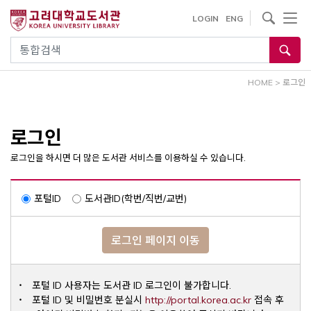
내
사이트내 검색
LOGIN
ENG
용
으
통합검색
로
건
HOME
>
로그인
너
뛰
기
로그인
로그인을 하시면 더 많은 도서관 서비스를 이용하실 수 있습니다.
포털ID
도서관ID(학번/직번/교번)
로그인 페이지 이동
포털 ID 사용자는 도서관 ID 로그인이 불가합니다.
Opens a ne
포털 ID 및 비밀번호 분실시
http://portal.korea.ac.kr
접속 후