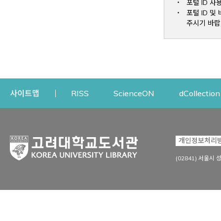
포털 ID 사
포털 ID 
주시기 바랍
Opens a new window
Opens a new win
사이트맵
RISS
ScienceON
dCollection
자료이용
연구지원
개인정보처리
Open
자료찾기
연구지원 서비스
(02841) 서울시 
상세검색
정보이용교육
강의수업자료
학술지 등재/평가 정보
데이터베이스
투고 저널 추천
전자저널
연구 동향 분석
전자책·이러닝
오픈액세스 출판 지원