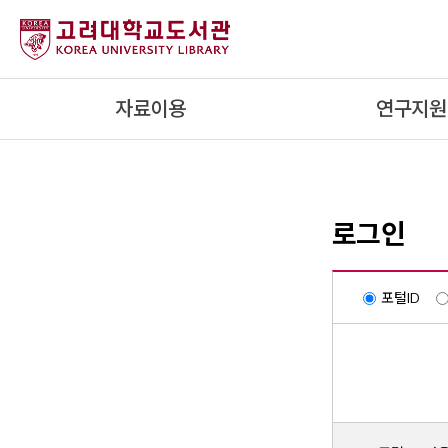
내
용
으
로
자료이용
연구지원
건
너
뛰
기
로그인
포털ID