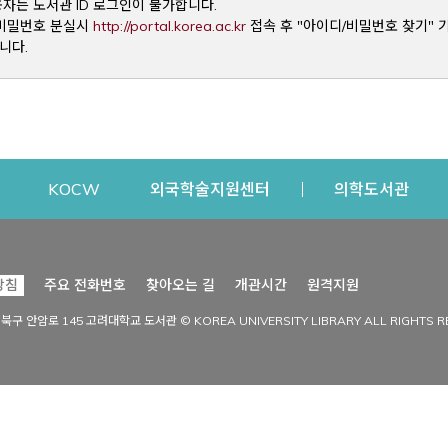
용자는 도서관 ID 로그인이 불가합니다.
Opens a new window
및 비밀번호 분실시
http://portal.korea.ac.kr
접속 후 "아이디/비밀번호 찾기" 
니다.
dow
Opens a new window
Opens a new window
Opens a new window
Open
KOCW
외국학술지원센터
의학도서관
시설이용
커뮤니티
Opens a new
방침
주요 전화번호
찾아오는 길
개관시간
원격지원
s a new window
시설찾기
도서관 소식
성북구 안암로 145 고려대학교 도서관 © KOREA UNIVERSITY LIBRARY ALL RIGHTS R
Opens a new window
시설·좌석 예약·현황
공지사항
중앙도서관
보도자료
중앙도서관(대학원)
홍보자료
학술정보관(CDL)
현황·통계
과학도서관
FAQ & QnA