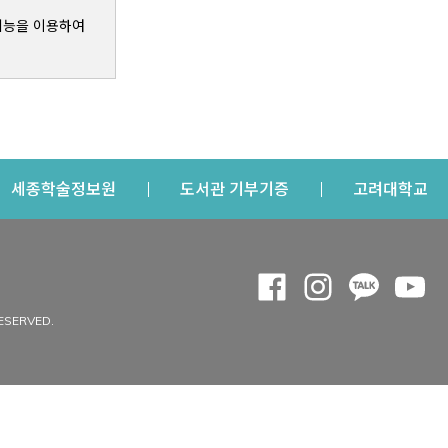
기능을 이용하여
s a new window
Opens a new window
Opens a new windo
Op
세종학술정보원
도서관 기부기증
고려대학교
나의공간
Opens a new window
Opens a new 
Opens a
Op
 window
내정보
ESERVED.
내서재
개인공지
이용자정보 관리
연회비·이용증
이용현황