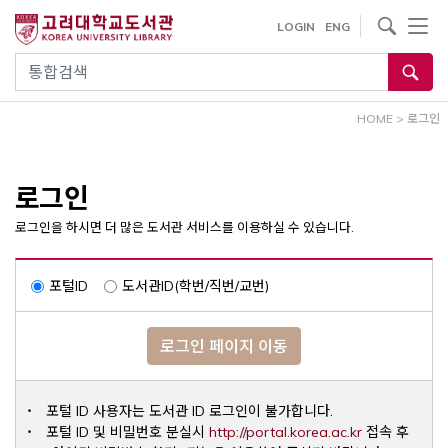
내
사이트내 검색
LOGIN
ENG
용
으
통합검색
로
건
HOME
>
로그인
너
뛰
기
로그인
로그인을 하시면 더 많은 도서관 서비스를 이용하실 수 있습니다.
포털ID
도서관ID(학번/직번/교번)
로그인 페이지 이동
포털 ID 사용자는 도서관 ID 로그인이 불가합니다.
Opens a ne
포털 ID 및 비밀번호 분실시
http://portal.korea.ac.kr
접속 후