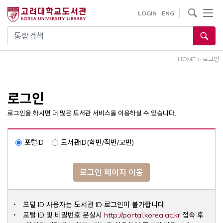
내
사이트내 검색
LOGIN
ENG
용
으
통합검색
로
건
HOME
>
로그인
너
뛰
기
로그인
로그인을 하시면 더 많은 도서관 서비스를 이용하실 수 있습니다.
포털ID
도서관ID(학번/직번/교번)
로그인 페이지 이동
포털 ID 사용자는 도서관 ID 로그인이 불가합니다.
Opens a ne
포털 ID 및 비밀번호 분실시
http://portal.korea.ac.kr
접속 후