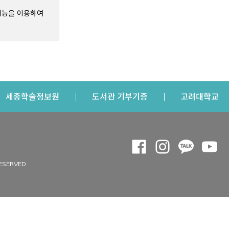
기능을 이용하여
s a new window
Opens a new window
Opens a new windo
Op
세종학술정보원
도서관 기부기증
고려대학교
나의공간
Opens a new window
Opens a new 
Opens a
Op
 window
내정보
ESERVED.
내서재
개인공지
이용자정보 관리
연회비·이용증
이용현황