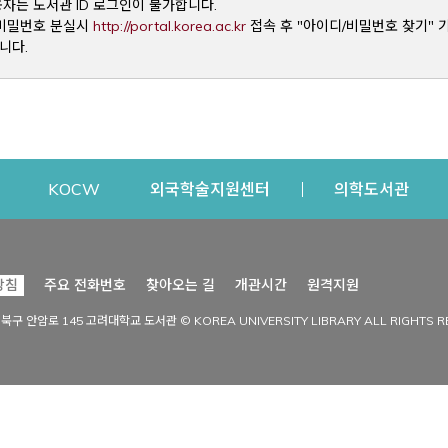
용자는 도서관 ID 로그인이 불가합니다.
Opens a new window
및 비밀번호 분실시
http://portal.korea.ac.kr
접속 후 "아이디/비밀번호 찾기" 
니다.
dow
Opens a new window
Opens a new window
Opens a new window
Open
KOCW
외국학술지원센터
의학도서관
시설이용
커뮤니티
Opens a new
방침
주요 전화번호
찾아오는 길
개관시간
원격지원
s a new window
시설찾기
도서관 소식
성북구 안암로 145 고려대학교 도서관 © KOREA UNIVERSITY LIBRARY ALL RIGHTS R
Opens a new window
시설·좌석 예약·현황
공지사항
중앙도서관
보도자료
중앙도서관(대학원)
홍보자료
학술정보관(CDL)
현황·통계
과학도서관
FAQ & QnA