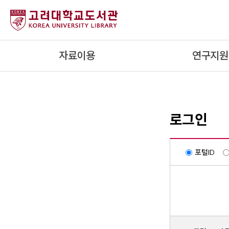
내
용
으
로
자료이용
연구지원
건
너
뛰
기
로그인
포털ID