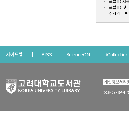
포털 ID 사
포털 ID 
주시기 바랍
Opens a new window
Opens a new win
사이트맵
RISS
ScienceON
dCollection
자료이용
연구지원
개인정보처리
Open
자료찾기
연구지원 서비스
(02841) 서울시 
상세검색
정보이용교육
강의수업자료
학술지 등재/평가 정보
데이터베이스
투고 저널 추천
전자저널
연구 동향 분석
전자책·이러닝
오픈액세스 출판 지원