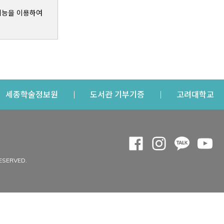
기능을 이용하여
s a new window
Opens a new window
Opens a new windo
Op
세종학술정보원
도서관 기부기증
고려대학교
나의공간
Opens a new window
Opens a new 
Opens a
Op
 window
내정보
ESERVED.
내서재
개인공지
이용자정보 관리
연회비·이용증
이용현황