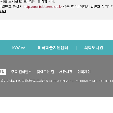
용자는 도서관 ID 로그인이 불가합니다.
Opens a new window
및 비밀번호 분실시
http://portal.korea.ac.kr
접속 후 "아이디/비밀번호 찾기" 
니다.
dow
Opens a new window
Opens a new window
Opens a new window
Open
KOCW
외국학술지원센터
의학도서관
시설이용
커뮤니티
Opens a new
방침
주요 전화번호
찾아오는 길
개관시간
원격지원
s a new window
시설찾기
도서관 소식
성북구 안암로 145 고려대학교 도서관 © KOREA UNIVERSITY LIBRARY ALL RIGHTS R
Opens a new window
시설·좌석 예약·현황
공지사항
중앙도서관
보도자료
중앙도서관(대학원)
홍보자료
학술정보관(CDL)
현황·통계
과학도서관
FAQ & QnA