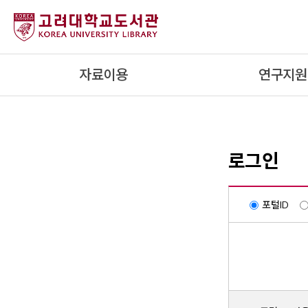
내
용
으
로
자료이용
연구지원
건
너
뛰
기
로그인
포털ID