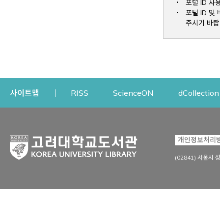
포털 ID 사
포털 ID 
주시기 바랍
Opens a new window
Opens a new win
사이트맵
RISS
ScienceON
dCollection
자료이용
연구지원
개인정보처리
Open
자료찾기
연구지원 서비스
(02841) 서울시 
상세검색
정보이용교육
강의수업자료
학술지 등재/평가 정보
데이터베이스
투고 저널 추천
전자저널
연구 동향 분석
전자책·이러닝
오픈액세스 출판 지원