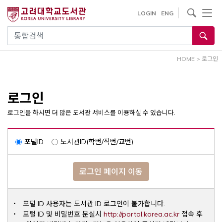
내
사이트내 검색
LOGIN
ENG
용
으
통합검색
로
건
HOME
>
로그인
너
뛰
기
로그인
로그인을 하시면 더 많은 도서관 서비스를 이용하실 수 있습니다.
포털ID
도서관ID(학번/직번/교번)
로그인 페이지 이동
포털 ID 사용자는 도서관 ID 로그인이 불가합니다.
Opens a ne
포털 ID 및 비밀번호 분실시
http://portal.korea.ac.kr
접속 후