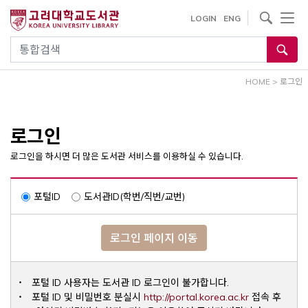
내
사이트내 검색
LOGIN
ENG
용
으
통합검색
로
건
HOME
>
로그인
너
뛰
기
로그인
로그인을 하시면 더 많은 도서관 서비스를 이용하실 수 있습니다.
포털ID
도서관ID(학번/직번/교번)
로그인 페이지 이동
포털 ID 사용자는 도서관 ID 로그인이 불가합니다.
Opens a ne
포털 ID 및 비밀번호 분실시
http://portal.korea.ac.kr
접속 후