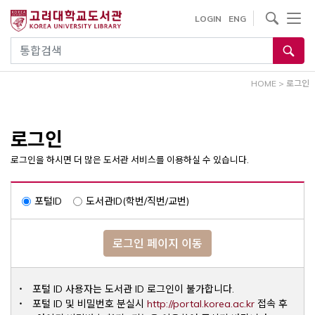
내
사이트내 검색
LOGIN
ENG
용
으
통합검색
로
건
HOME
>
로그인
너
뛰
기
로그인
로그인을 하시면 더 많은 도서관 서비스를 이용하실 수 있습니다.
포털ID
도서관ID(학번/직번/교번)
로그인 페이지 이동
포털 ID 사용자는 도서관 ID 로그인이 불가합니다.
Opens a ne
포털 ID 및 비밀번호 분실시
http://portal.korea.ac.kr
접속 후