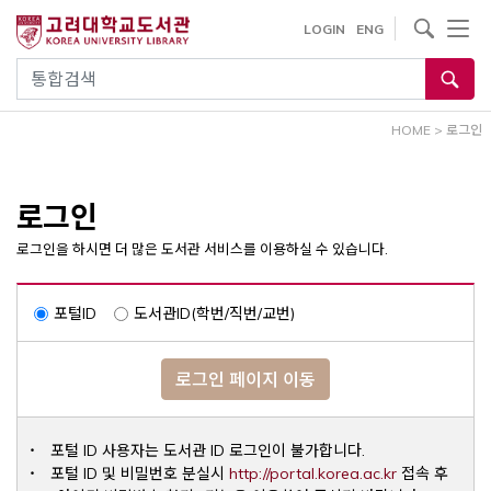
내
사이트내 검색
LOGIN
ENG
용
으
통합검색
로
건
HOME
>
로그인
너
뛰
기
로그인
로그인을 하시면 더 많은 도서관 서비스를 이용하실 수 있습니다.
포털ID
도서관ID(학번/직번/교번)
로그인 페이지 이동
포털 ID 사용자는 도서관 ID 로그인이 불가합니다.
Opens a ne
포털 ID 및 비밀번호 분실시
http://portal.korea.ac.kr
접속 후