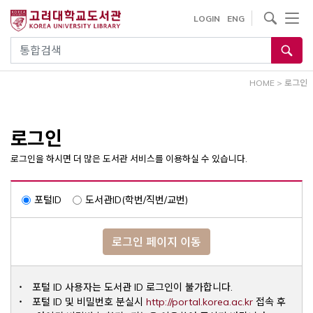
내
사이트내 검색
LOGIN
ENG
용
으
통합검색
로
건
HOME
>
로그인
너
뛰
기
로그인
로그인을 하시면 더 많은 도서관 서비스를 이용하실 수 있습니다.
포털ID
도서관ID(학번/직번/교번)
로그인 페이지 이동
포털 ID 사용자는 도서관 ID 로그인이 불가합니다.
Opens a ne
포털 ID 및 비밀번호 분실시
http://portal.korea.ac.kr
접속 후