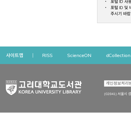
포털 ID 사
포털 ID 
주시기 바랍
Opens a new window
Opens a new win
사이트맵
RISS
ScienceON
dCollection
자료이용
연구지원
개인정보처리
Open
자료찾기
연구지원 서비스
(02841) 서울시 
상세검색
정보이용교육
강의수업자료
학술지 등재/평가 정보
데이터베이스
투고 저널 추천
전자저널
연구 동향 분석
전자책·이러닝
오픈액세스 출판 지원