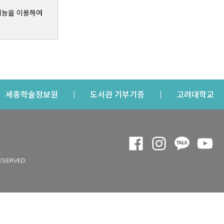
기능을 이용하여
s a new window
Opens a new window
Opens a new windo
Op
세종학술정보원
도서관 기부기증
고려대학교
나의공간
Opens a new window
Opens a new 
Opens a
Op
 window
내정보
ESERVED.
내서재
개인공지
이용자정보 관리
연회비·이용증
이용현황