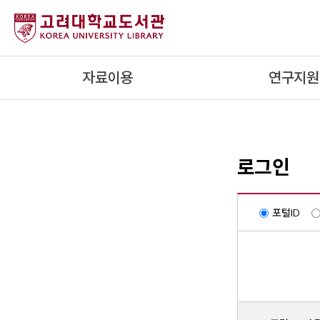
내
용
으
로
자료이용
연구지원
건
너
뛰
기
로그인
포털ID