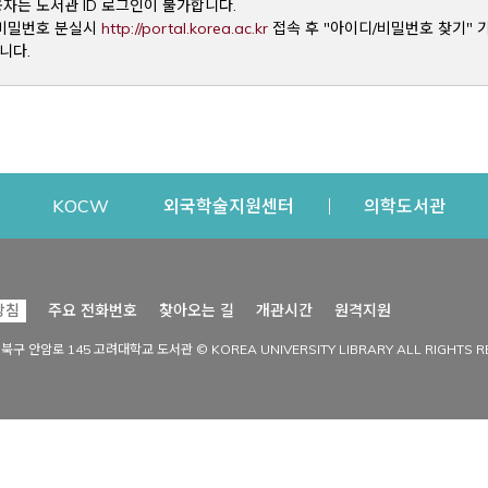
용자는 도서관 ID 로그인이 불가합니다.
Opens a new window
및 비밀번호 분실시
http://portal.korea.ac.kr
접속 후 "아이디/비밀번호 찾기" 
니다.
dow
Opens a new window
Opens a new window
Opens a new window
Open
KOCW
외국학술지원센터
의학도서관
시설이용
커뮤니티
Opens a new
방침
주요 전화번호
찾아오는 길
개관시간
원격지원
s a new window
시설찾기
도서관 소식
성북구 안암로 145 고려대학교 도서관 © KOREA UNIVERSITY LIBRARY ALL RIGHTS R
Opens a new window
시설·좌석 예약·현황
공지사항
중앙도서관
보도자료
중앙도서관(대학원)
홍보자료
학술정보관(CDL)
현황·통계
과학도서관
FAQ & QnA