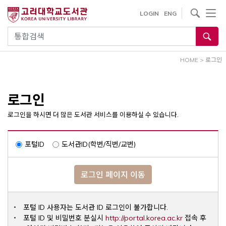
내
사이트내 검색
LOGIN
ENG
용
으
통합검색
로
건
HOME
>
로그인
너
뛰
기
로그인
로그인을 하시면 더 많은 도서관 서비스를 이용하실 수 있습니다.
포털ID
도서관ID(학번/직번/교번)
로그인 페이지 이동
포털 ID 사용자는 도서관 ID 로그인이 불가합니다.
Opens a ne
포털 ID 및 비밀번호 분실시
http://portal.korea.ac.kr
접속 후