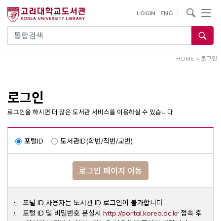
내
사이트내 검색
LOGIN
ENG
용
으
통합검색
로
건
HOME
>
로그인
너
뛰
기
로그인
로그인을 하시면 더 많은 도서관 서비스를 이용하실 수 있습니다.
포털ID
도서관ID(학번/직번/교번)
로그인 페이지 이동
포털 ID 사용자는 도서관 ID 로그인이 불가합니다.
Opens a ne
포털 ID 및 비밀번호 분실시
http://portal.korea.ac.kr
접속 후