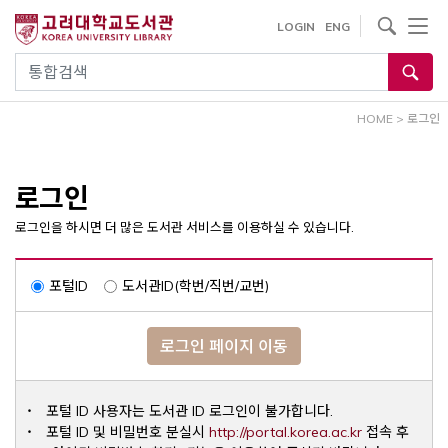
내
사이트내 검색
LOGIN
ENG
용
으
통합검색
로
건
HOME
>
로그인
너
뛰
기
로그인
로그인을 하시면 더 많은 도서관 서비스를 이용하실 수 있습니다.
포털ID
도서관ID(학번/직번/교번)
로그인 페이지 이동
포털 ID 사용자는 도서관 ID 로그인이 불가합니다.
Opens a ne
포털 ID 및 비밀번호 분실시
http://portal.korea.ac.kr
접속 후