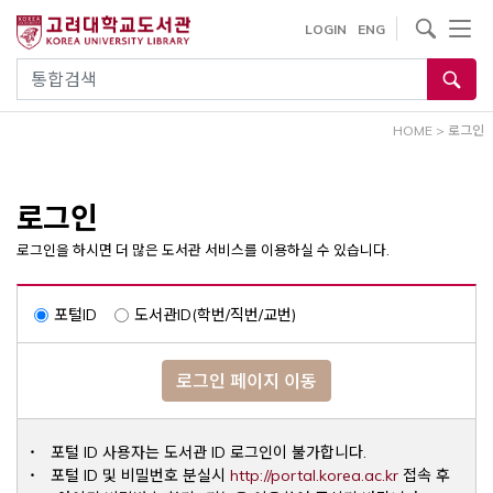
내
사이트내 검색
LOGIN
ENG
용
으
통합검색
로
건
HOME
>
로그인
너
뛰
기
로그인
로그인을 하시면 더 많은 도서관 서비스를 이용하실 수 있습니다.
포털ID
도서관ID(학번/직번/교번)
로그인 페이지 이동
포털 ID 사용자는 도서관 ID 로그인이 불가합니다.
Opens a ne
포털 ID 및 비밀번호 분실시
http://portal.korea.ac.kr
접속 후