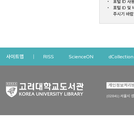
포털 ID 사
포털 ID 
주시기 바랍
Opens a new window
Opens a new win
사이트맵
RISS
ScienceON
dCollection
자료이용
연구지원
개인정보처리
Open
자료찾기
연구지원 서비스
(02841) 서울시 
상세검색
정보이용교육
강의수업자료
학술지 등재/평가 정보
데이터베이스
투고 저널 추천
전자저널
연구 동향 분석
전자책·이러닝
오픈액세스 출판 지원