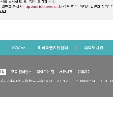
용자는 도서관 ID 로그인이 불가합니다.
Opens a new window
및 비밀번호 분실시
http://portal.korea.ac.kr
접속 후 "아이디/비밀번호 찾기" 
니다.
dow
Opens a new window
Opens a new window
Opens a new window
Open
KOCW
외국학술지원센터
의학도서관
시설이용
커뮤니티
Opens a new
방침
주요 전화번호
찾아오는 길
개관시간
원격지원
s a new window
시설찾기
도서관 소식
성북구 안암로 145 고려대학교 도서관 © KOREA UNIVERSITY LIBRARY ALL RIGHTS R
Opens a new window
시설·좌석 예약·현황
공지사항
중앙도서관
보도자료
중앙도서관(대학원)
홍보자료
학술정보관(CDL)
현황·통계
과학도서관
FAQ & QnA