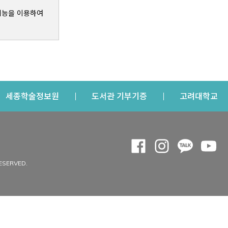
기능을 이용하여
s a new window
Opens a new window
Opens a new windo
Op
세종학술정보원
도서관 기부기증
고려대학교
나의공간
Opens a new window
Opens a new 
Opens a
Op
 window
내정보
ESERVED.
내서재
개인공지
이용자정보 관리
연회비·이용증
이용현황