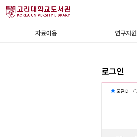
내
용
으
로
자료이용
연구지원
건
너
뛰
기
로그인
포털ID