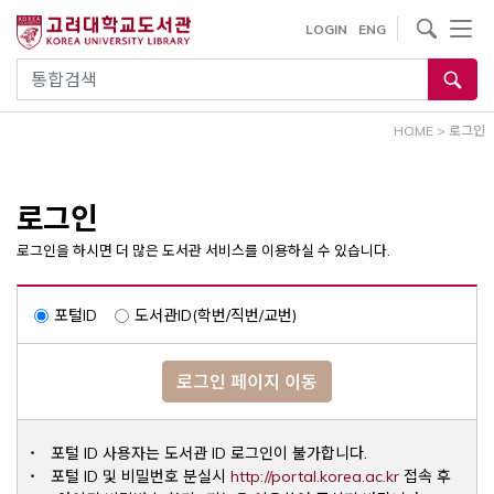
내
사이트내 검색
LOGIN
ENG
용
으
통합검색
로
건
HOME
>
로그인
너
뛰
기
로그인
로그인을 하시면 더 많은 도서관 서비스를 이용하실 수 있습니다.
포털ID
도서관ID(학번/직번/교번)
로그인 페이지 이동
포털 ID 사용자는 도서관 ID 로그인이 불가합니다.
Opens a ne
포털 ID 및 비밀번호 분실시
http://portal.korea.ac.kr
접속 후