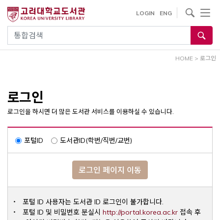
내
사이트내 검색
LOGIN
ENG
용
으
통합검색
로
건
HOME
>
로그인
너
뛰
기
로그인
로그인을 하시면 더 많은 도서관 서비스를 이용하실 수 있습니다.
포털ID
도서관ID(학번/직번/교번)
로그인 페이지 이동
포털 ID 사용자는 도서관 ID 로그인이 불가합니다.
Opens a ne
포털 ID 및 비밀번호 분실시
http://portal.korea.ac.kr
접속 후