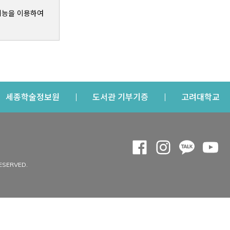
기능을 이용하여
s a new window
Opens a new window
Opens a new windo
Op
세종학술정보원
도서관 기부기증
고려대학교
나의공간
Opens a new window
Opens a new 
Opens a
Op
 window
내정보
ESERVED.
내서재
개인공지
이용자정보 관리
연회비·이용증
이용현황