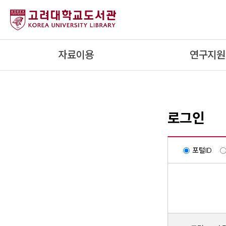
내
용
으
로
자료이용
연구지원
건
너
뛰
기
로그인
포털ID