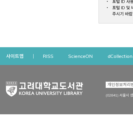
포털 ID 사
포털 ID 
주시기 바랍
Opens a new window
Opens a new win
사이트맵
RISS
ScienceON
dCollection
자료이용
연구지원
개인정보처리
Open
자료찾기
연구지원 서비스
(02841) 서울시 
상세검색
정보이용교육
강의수업자료
학술지 등재/평가 정보
데이터베이스
투고 저널 추천
전자저널
연구 동향 분석
전자책·이러닝
오픈액세스 출판 지원