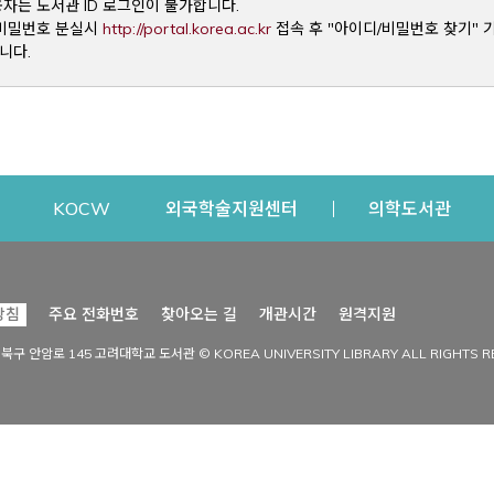
용자는 도서관 ID 로그인이 불가합니다.
Opens a new window
및 비밀번호 분실시
http://portal.korea.ac.kr
접속 후 "아이디/비밀번호 찾기" 
니다.
dow
Opens a new window
Opens a new window
Opens a new window
Open
KOCW
외국학술지원센터
의학도서관
시설이용
커뮤니티
Opens a new
방침
주요 전화번호
찾아오는 길
개관시간
원격지원
s a new window
시설찾기
도서관 소식
성북구 안암로 145 고려대학교 도서관 © KOREA UNIVERSITY LIBRARY ALL RIGHTS R
Opens a new window
시설·좌석 예약·현황
공지사항
중앙도서관
보도자료
중앙도서관(대학원)
홍보자료
학술정보관(CDL)
현황·통계
과학도서관
FAQ & QnA